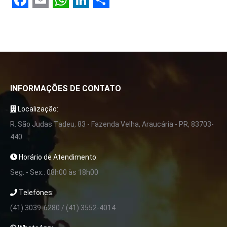
Facebook
Email
WhatsApp
LinkedIn
Share
INFORMAÇÕES DE CONTATO
Localização:
R. São Judas Tadeu, 83 - Fazenda Velha, Araucária - PR, 83703-
440
Horário de Atendimento:
Seg. - Sex.: 08h00 às 18h00
Telefones:
(41) 3039-6280 / (41) 3552-4014