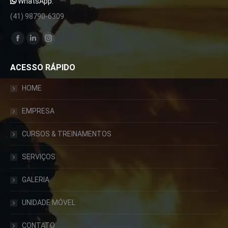
WhatsApp:
(41) 98790-6309
Encontre-nos em:
Facebook
Linkedin
Instagram
page
page
page
ACESSO RÁPIDO
opens
opens
opens
in
in
in
HOME
new
new
new
window
window
window
EMPRESA
CURSOS & TREINAMENTOS
SERVIÇOS
GALERIA
UNIDADE MÓVEL
CONTATO