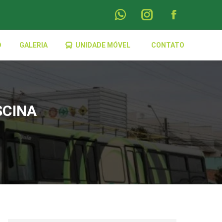
Whatsapp
Instagram
Facebook
D
GALERIA
UNIDADE MÓVEL
CONTATO
page
page
page
opens
opens
opens
in
in
in
SCINA
new
new
new
window
window
window