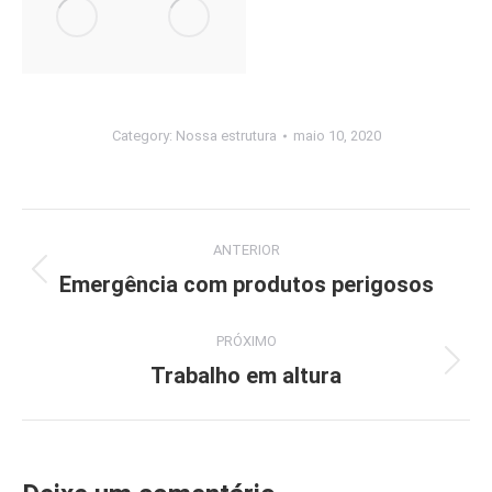
Category:
Nossa estrutura
maio 10, 2020
Navegação
ANTERIOR
do
Emergência com produtos perigosos
Álbum
anterior:
Álbum
PRÓXIMO
Trabalho em altura
Próximo
álbum: