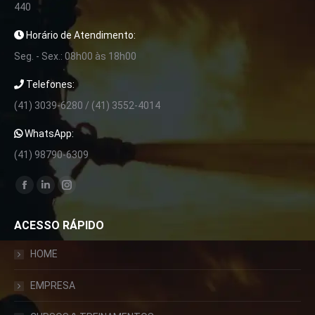
440
Horário de Atendimento:
Seg. - Sex.: 08h00 às 18h00
Telefones:
(41) 3039-6280 / (41) 3552-4014
WhatsApp:
(41) 98790-6309
Encontre-nos em:
Facebook
Linkedin
Instagram
page
page
page
ACESSO RÁPIDO
opens
opens
opens
in
in
in
HOME
new
new
new
window
window
window
EMPRESA